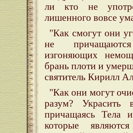
ли кто не употре
лишенного вовсе ума
"Как смогут они уг
не причащаютс
изгоняющих немощ
брань плоти и умер
святитель Кирилл А
"Как они могут очи
разум? Украсить 
причащаясь Тела и
которые являютс