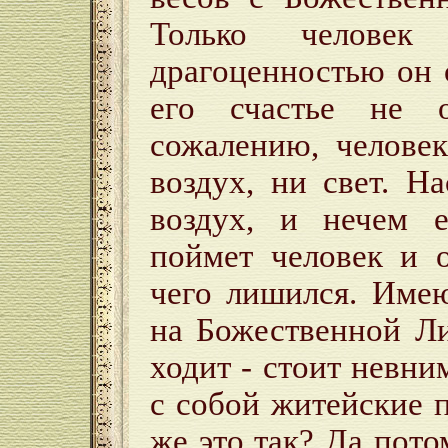
Только человек
драгоценностью он о
его счастье не 
сожалению, челове
воздух, ни свет. На
воздух, и нечем е
поймет человек и 
чего лишился. Име
на Божественной Ли
ходит - стоит невни
с собой житейские 
же это так? Да пото