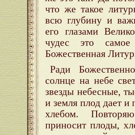
что же такое литур
всю глубину и важ
его глазами Велик
чудес это само
Божественная Литур
Ради Божественн
солнце на небе све
звезды небесные, ты
и земля плод дает и
хлебом. Повторя
приносит плоды, хл