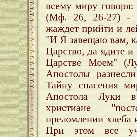
всему миру говоря
(Мф. 26, 26-27) -
жаждет прийти и ле
"И Я завещаю вам, 
Царство, да ядите и
Царстве Моем" (Лу
Апостолы разнесл
Тайну спасения ми
Апостола Луки в
христиане "пос
преломлении хлеба и
При этом все уч