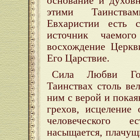
основание и духов
этими Таинства
Евхаристии есть 
источник чаемог
восхождение Церкв
Его Царствие.
Сила Любви Гос
Таинствах столь ве
ним с верой и покая
грехов, исцеление
человеческого 
насыщается, плачущ