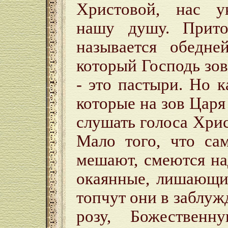
Христовой, нас у
нашу душу. Прит
называется обедн
который Господь зов
- это пастыри. Но к
которые на зов Царя
слушать голоса Хрис
Мало того, что са
мешают, смеются на
окаянные, лишающие
топчут они в заблу
розу, Божественн