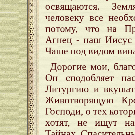
освящаются. Зем
человеку все необ
потому, что на Пр
Агнец - наш Иисус 
Чаше под видом вина
Дорогие мои, благо
Он сподобляет на
Литургию и вкушат
Животворящую Кр
Господи, о тех кото
хотят, не ищут н
Тайнах Спасительн