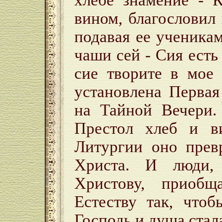
хлебе знамение - К
вином, благословил 
подавая ее ученикам
чаши сей - Сия есть
cиe творите в мое
установлена Перва
на Тайной Вечери.
Престол хлеб и в
Литургии оно прев
Христа. И люди,
Христову, приобщ
Естеству так, что
Господь и душа ста