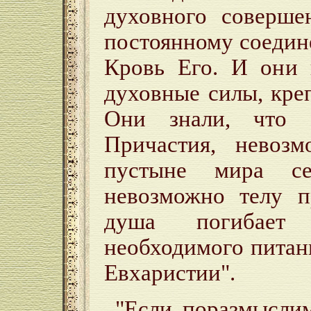
духовного соверше
постоянному соедин
Кровь Его. И они 
духовные силы, кре
Они знали, что 
Причастия, невоз
пустыне мира се
невозможно телу п
душа погибает
необходимого питан
Евхаристии".
"Если поразмысли