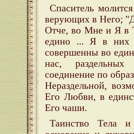
Спаситель молится
верующих в Него; "Д
Отче, во Мне и Я в 
едино ... Я в них
совершенны во едино.
нас, раздельных
соединение по обра
Нераздельной, возм
Его Любви, в единс
Его чаши.
Таинство Тела и