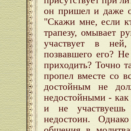
присутствует при ли
он пришел и даже о
"Скажи мне, если к
трапезу, омывает ру
участвует в ней
позвавшего его? Н
приходить? Точно т
пропел вместе со в
достойным не дол
недостойными - как 
и не участвуешь 
недостоин. Однак
общения в молитва