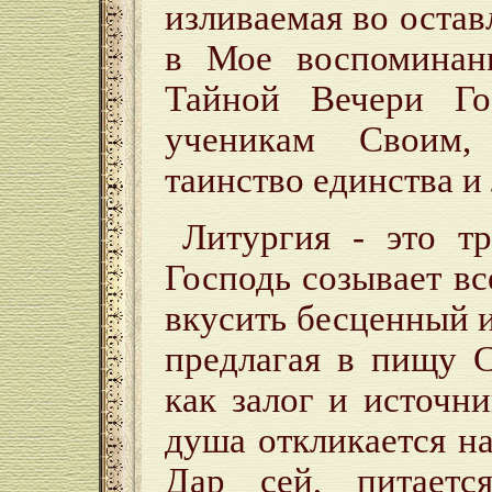
изливаемая во оставл
в Мое воспоминани
Тайной Вечери Го
ученикам Своим,
таинство единства и
Литургия - это т
Господь созывает в
вкусить бесценный 
предлагая в пищу 
как залог и источ
душа откликается н
Дар сей, питаетс