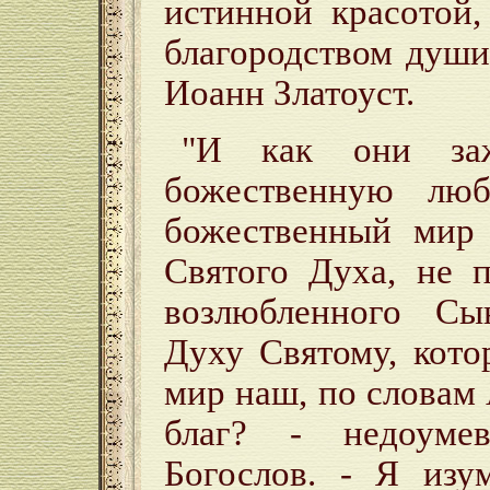
истинной красотой
благородством души
Иоанн Златоуст.
"И как они заж
божественную люб
божественный мир
Святого Духа, не 
возлюбленного Сы
Духу Святому, кото
мир наш, по словам 
благ? - недоумев
Богослов. - Я изу