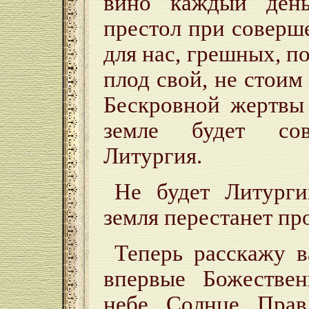
вино каждый день
престол при соверш
для нас, грешных, п
плод свой, не стоим 
Бескровной жертвы 
земле будет сов
Литургия.
Не будет Литурги
земля перестанет пр
Теперь расскажу в
впервые Божестве
небе Солнце Прав