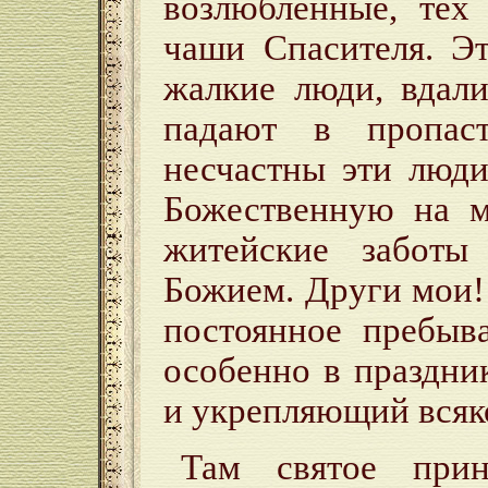
возлюбленные, тех
чаши Спасителя. Эт
жалкие люди, вдал
падают в пропас
несчастны эти люд
Божественную на м
житейские забот
Божием. Други мои
постоянное пребыв
особенно в праздни
и укрепляющий всяко
Там святое при