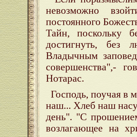
невозможно взой
постоянного Божест
Тайн, поскольку б
достигнуть, без 
Владычным заповед
совершенства",- г
Нотарас.
Господь, поучая в м
наш... Хлеб наш нас
день". "С прошение
возлагающее на хр