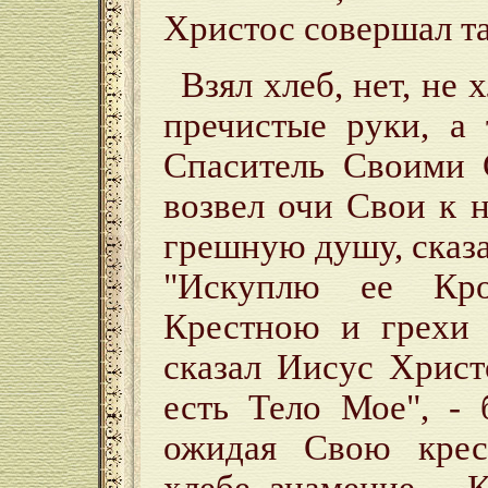
Христос совершал та
Взял хлеб, нет, не 
пречистые руки, а 
Спаситель Своими 
возвел очи Свои к 
грешную душу, сказа
"Искуплю ее Кр
Крестною и грехи 
сказал Иисус Христ
есть Тело Мое", - 
ожидая Свою крес