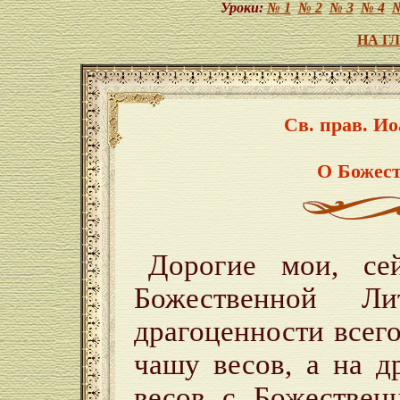
Уроки:
№ 1
№ 2
№ 3
№ 4
№
НА Г
Св. прав. И
О Божест
Дорогие мои, се
Божественной Ли
драгоценности всег
чашу весов, а на 
весов с Божествен