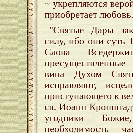
~ укрепляются веро
приобретает любовь
"Святые Дары за
силу, ибо они суть 
Слова Вседержи
пресуществленные 
вина Духом Свят
исправляют, исцел
приступающего к вел
св. Иоанн Кронштад
угодники Божи
необходимость ч