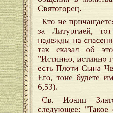
Святогорец.
Кто не причащаетс
за Литургией, то
надежды на спасени
так сказал об эт
"Истинно, истинно г
есть Плоти Сына Че
Его, тоне будете и
6,53).
Св. Иоанн Злат
следующее: "Такое