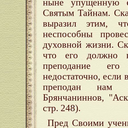
ныне упущенную е
Святым Тайнам. Ска
выразил этим, ч
неспособны прове
духовной жизни. Ск
что его должно в
преподание ег
недостаточно, если 
преподан нам с
Брянчаниннов, "Аск
стр. 248).
Пред Своими учен