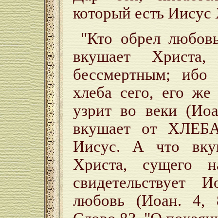
который есть Иисус 
"Кто обрел любов
вкушает Христа
бессмертным; ибо 
хлеба сего, его же
узрит во веки (Иоа
вкушает от ХЛЕБ
Иисус. А что вк
Христа, сущего 
свидетельствует И
любовь (Иоан. 4, 