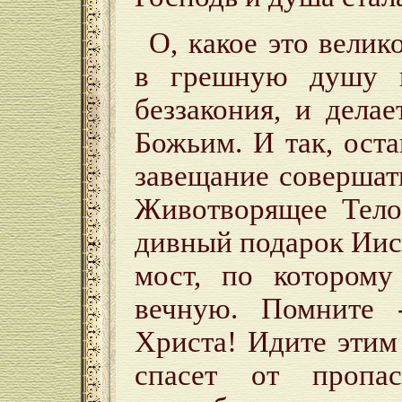
О, какое это велик
в грешную душу и
беззакония, и дела
Божьим. И так, ост
завещание совершат
Животворящее Тело
дивный подарок Иису
мост, по котором
вечную. Помните 
Христа! Идите этим
спасет от пропа