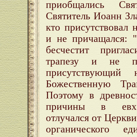
приобщались Св
Святитель Иоанн Зла
кто присутствовал 
и не причащался: 
бесчестит пригла
трапезу и не п
присутствующий 
Божественную Трап
Поэтому в древнос
причины в евха
отлучался от Церкви
органического ед