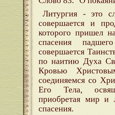
Слово 83. "О покаян
Литургия - это с
совершается и про
которого пришел н
спасения падшег
совершается Таинст
по наитию Духа Св
Кровью Христов
соединяемся со Хри
Его Тела, освя
приобретая мир и 
спасения.