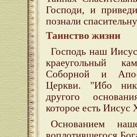
Господи, и привед
познали спасительн
Таинство жизни
Господь наш Иисус
краеугольный ка
Соборной и Апос
Церкви. "Ибо ни
другого основани
которое есть Иисус Х
Основанием наш
воплотившегося Бог