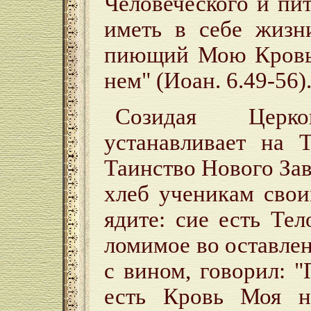
Человеческого и пит
иметь в себе жиз
пиющий Мою Кровь 
нем" (Иоан. 6.49-56)
Созидая Церк
устанавливает на 
Таинство Нового Зав
хлеб ученикам свои
ядите: cиe есть Те
ломимое во оставлен
с вином, говорил: "
есть Кровь Моя но