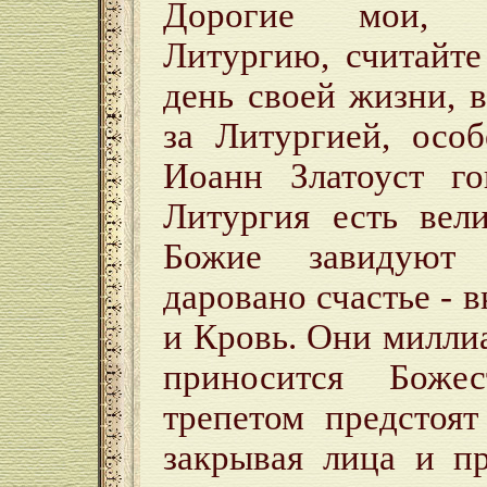
Дорогие мои, л
Литургию, считайте
день своей жизни, 
за Литургией, осо
Иоанн Златоуст го
Литургия есть вел
Божие завидуют
даровано счастье - 
и Кровь. Они миллиа
приносится Боже
трепетом предстоя
закрывая лица и п